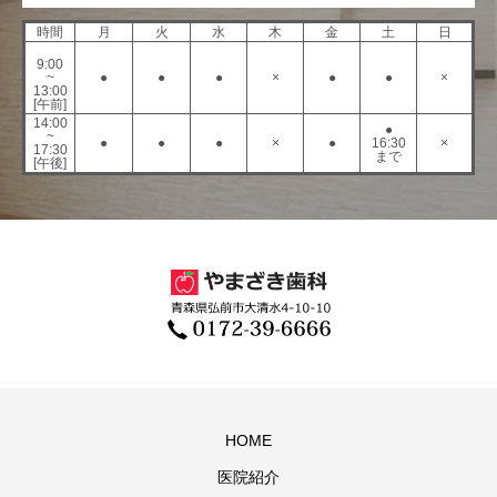
時間
月
火
水
木
金
土
日
9:00
~
●
●
●
×
●
●
×
13:00
[午前]
14:00
●
~
●
●
●
×
●
16:30
×
17:30
まで
[午後]
HOME
医院紹介