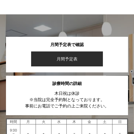
月間予定表で確認
月間予定表
診療時間の詳細
木日祝は休診
※当院は完全予約制となっております。
事前にお電話でご予約の上ご来院ください。
時間
月
火
水
木
金
土
日
9:00
~
●
●
●
×
●
●
×