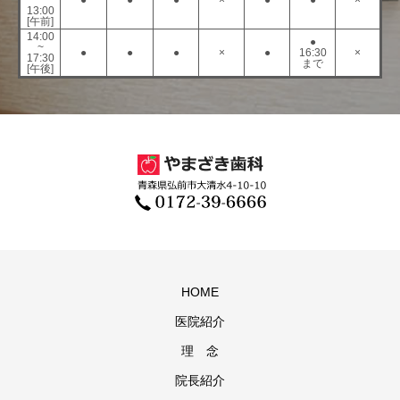
13:00
[午前]
14:00
●
~
●
●
●
×
●
16:30
×
17:30
まで
[午後]
HOME
医院紹介
理 念
院長紹介