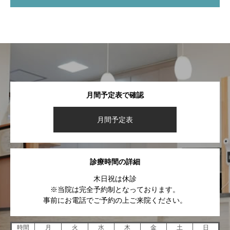
月間予定表で確認
月間予定表
診療時間の詳細
木日祝は休診
※当院は完全予約制となっております。
事前にお電話でご予約の上ご来院ください。
時間
月
火
水
木
金
土
日