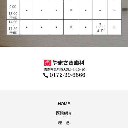
9:00
~
●
●
●
×
●
●
×
13:00
[午前]
14:00
●
~
●
●
●
×
●
16:30
×
17:30
まで
[午後]
HOME
医院紹介
理 念