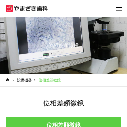
位相差顕微鏡
コミュニケーション
往診(訪問診
設備機器
位相差顕微鏡
位相差顕微鏡
位相差顕微鏡