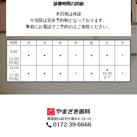
診療時間の詳細
木日祝は休診
※当院は完全予約制となっております。
事前にお電話でご予約の上ご来院ください。
時間
月
火
水
木
金
土
日
9:00
~
●
●
●
×
●
●
×
13:00
[午前]
14:00
●
~
●
●
●
×
●
16:30
×
17:30
まで
[午後]